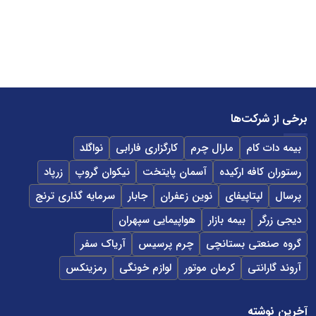
برخی از شرکت‌ها
بیمه دات کام
مارال چرم
کارگزاری فارابی
نواگلد
رستوران کافه ارکیده
آسمان پایتخت
نیکوان گروپ
زرپاد
پرسال
لپتاپیفای
نوین زعفران
جابار
سرمایه گذاری ترنج
دیجی زرگر
بیمه بازار
هواپیمایی سپهران
گروه صنعتی بستانچی
چرم پرسیس
آریاک سفر
آروند گارانتی
کرمان موتور
لوازم خونگی
رمزینکس
آخرین نوشته