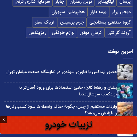
پرسال
لپتاپیفای
نوین زعفران
جابار
سرمایه گذاری ترنج
دیجی زرگر
بیمه بازار
هواپیمایی سپهران
گروه صنعتی بستانچی
چرم پرسیس
آریاک سفر
آروند گارانتی
کرمان موتور
لوازم خونگی
رمزینکس
آخرین نوشته
حضور ایندکس با فناوری سوئدی در نمایشگاه صنعت مبلمان تهران
پیلبان و رهنما کالج؛ حامی استعدادها برای ورود آسان‌تر به
بوت‌کمپ سوشال مدیا
واردات مستقیم از چین؛ چگونه حذف واسطه‌ها سود کسب‌وکارها
را افزایش می‌دهد؟
ترند ترین دستبندهای طلا برای تابستان؛ انتخابی ظریف و متفاوت
برای استایل‌های خاص