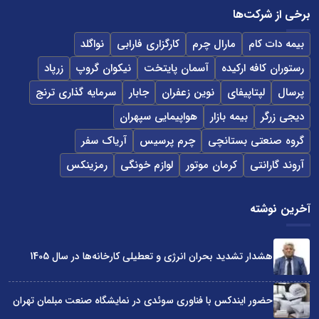
برخی از شرکت‌ها
بیمه دات کام
مارال چرم
کارگزاری فارابی
نواگلد
رستوران کافه ارکیده
آسمان پایتخت
نیکوان گروپ
زرپاد
پرسال
لپتاپیفای
نوین زعفران
جابار
سرمایه گذاری ترنج
دیجی زرگر
بیمه بازار
هواپیمایی سپهران
گروه صنعتی بستانچی
چرم پرسیس
آریاک سفر
آروند گارانتی
کرمان موتور
لوازم خونگی
رمزینکس
آخرین نوشته
هشدار تشدید بحران انرژی و تعطیلی کارخانه‌ها در سال 1405
حضور ایندکس با فناوری سوئدی در نمایشگاه صنعت مبلمان تهران