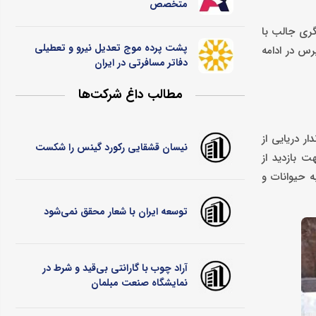
متخصص
گری جالب با
پشت پرده موج تعدیل نیرو و تعطیلی
رس در ادامه
دفاتر مسافرتی در ایران
مطالب داغ شرکت‌ها
رقی جزیره واقع شده است. این پارک میزبان بیش از 20 نوع پستاندار دریایی از
نیسان قشقایی رکورد گینس را شکست
ت بازدید از
ه حیوانات و
توسعه ایران با شعار محقق نمی‌شود
آراد چوب با گارانتی بی‌قید و شرط در
نمایشگاه صنعت مبلمان