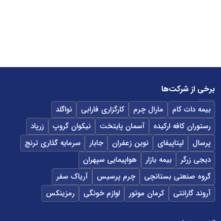
برخی از شرکت‌ها
بیمه دات کام
مارال چرم
کارگزاری فارابی
نواگلد
رستوران کافه ارکیده
آسمان پایتخت
نیکوان گروپ
زرپاد
پرسال
لپتاپیفای
نوین زعفران
جابار
سرمایه گذاری ترنج
دیجی زرگر
بیمه بازار
هواپیمایی سپهران
گروه صنعتی بستانچی
چرم پرسیس
آریاک سفر
آروند گارانتی
کرمان موتور
لوازم خونگی
رمزینکس