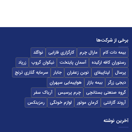
برخی از شرکت‌ها
بیمه دات کام
مارال چرم
کارگزاری فارابی
نواگلد
رستوران کافه ارکیده
آسمان پایتخت
نیکوان گروپ
زرپاد
پرسال
لپتاپیفای
نوین زعفران
جابار
سرمایه گذاری ترنج
دیجی زرگر
بیمه بازار
هواپیمایی سپهران
گروه صنعتی بستانچی
چرم پرسیس
آریاک سفر
آروند گارانتی
کرمان موتور
لوازم خونگی
رمزینکس
آخرین نوشته