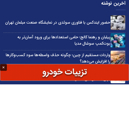
آخرین نوشته
حضور ایندکس با فناوری سوئدی در نمایشگاه صنعت مبلمان تهران
پیلبان و رهنما کالج؛ حامی استعدادها برای ورود آسان‌تر به
بوت‌کمپ سوشال مدیا
واردات مستقیم از چین؛ چگونه حذف واسطه‌ها سود کسب‌وکارها
را افزایش می‌دهد؟
ترند ترین دستبندهای طلا برای تابستان؛ انتخابی ظریف و متفاوت
برای استایل‌های خاص
تبدیل قبوض آب، برق و گاز به اینترنت رایگان
سایت اینترنتی کاماپرس © کلیه حقوق متعلق به سایت اینترنتی کاماپرس است
طراحی سایت خبری و خبرگزاری آسام