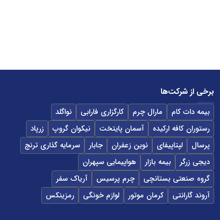
برخی از شرکت‌ها
بیمه دات کام
مارال چرم
کارگزاری فارابی
نواگلد
رستوران کافه ارکیده
آسمان پایتخت
نیکوان گروپ
زرپاد
پرسال
لپتاپیفای
نوین زعفران
جابار
سرمایه گذاری ترنج
دیجی زرگر
بیمه بازار
هواپیمایی سپهران
گروه صنعتی بستانچی
چرم پرسیس
آریاک سفر
آروند گارانتی
کرمان موتور
لوازم خونگی
رمزینکس