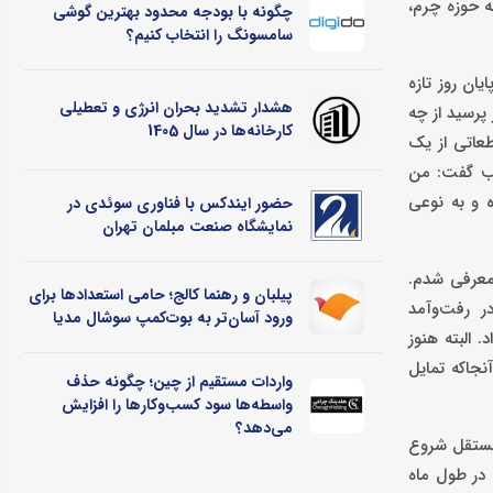
ر واقع اولین شغل حرفه‌ایم در ۱۷ سالگی و با ورود به حوزه چرم،
چگونه با بودجه محدود بهترین گوشی
سامسونگ را انتخاب کنیم؟
ان روز تازه
هشدار تشدید بحران انرژی و تعطیلی
پرسید از چه
کارخانه‌ها در سال 1405
قطعاتی از یک
عجب گفت: من
ه و به نوعی
حضور ایندکس با فناوری سوئدی در
نمایشگاه صنعت مبلمان تهران
د معرفی شدم.
پیلبان و رهنما کالج؛ حامی استعدادها برای
در رفت‌وآمد
ورود آسان‌تر به بوت‌کمپ سوشال مدیا
 البته هنوز
نجاکه تمایل
واردات مستقیم از چین؛ چگونه حذف
واسطه‌ها سود کسب‌وکارها را افزایش
می‌دهد؟
 مستقل شروع
 در طول ماه