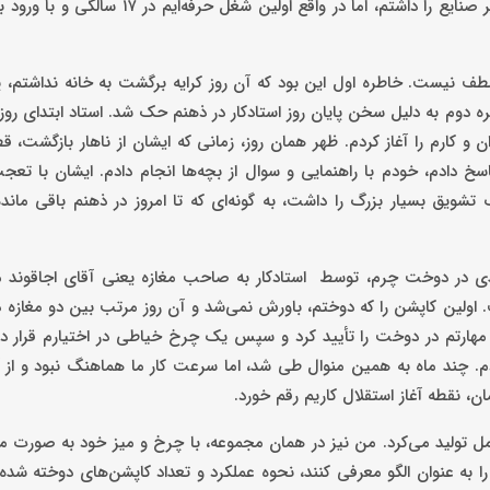
دوخت کاپشن چرم اقدام می‌شد. البته پیش از آن نیز تجربه کار در سایر صنایع را داشتم، اما د
لطف نیست. خاطره اول این بود که آن روز کرایه برگشت به خانه نداشتم، پای
دوم به دلیل سخن پایان روز استادکار در ذهنم حک شد. استاد ابتدای روز 
ان و کارم را آغاز کردم. ظهر همان روز، زمانی که ایشان از ناهار بازگشت، 
اسخ دادم، خودم با راهنمایی و سوال از بچه‌ها انجام دادم. ایشان با ت
تشویق بسیار بزرگ را داشت، به گونه‌‌ای که تا امروز در ذهنم باقی ماند
 دلیل توانمندی در دوخت چرم، توسط استادکار به صاحب مغازه یعنی آقای اجاقون
شت. اولین کاپشن را که دوختم، باورش نمی‌شد و آن روز مرتب بین دو مغازه 
رتم در دوخت را تأیید کرد و سپس یک چرخ خیاطی در اختیارم قرار داد.
. چند ماه به همین منوال طی شد، اما سرعت کار ما هماهنگ نبود و از آ
، نقطه آغاز استقلال کاریم رقم خورد.
مل تولید می‌کرد. من نیز در همان مجموعه، با چرخ و میز خود به صورت
 را به عنوان الگو معرفی کنند، نحوه عملکرد و تعداد کاپشن‌های دوخته شده