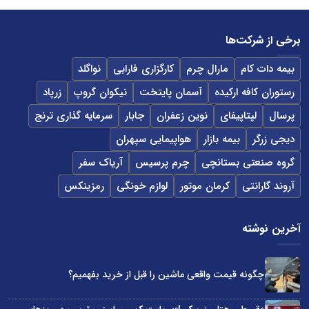
برخی از شرکت‌ها
بیمه دات کام
مارال چرم
کارگزاری فارابی
نواگلد
رستوران کافه ارکیده
آسمان پایتخت
نیکوان گروپ
زرپاد
پرسال
لپتاپیفای
نوین زعفران
جابار
سرمایه گذاری ترنج
دیجی زرگر
بیمه بازار
هواپیمایی سپهران
گروه صنعتی بستانچی
چرم پرسیس
آریاک سفر
آروند گارانتی
کرمان موتور
لوازم خونگی
رمزینکس
آخرین نوشته
چگونه قیمت واقعی ماشین را قبل از خرید بفهمیم؟