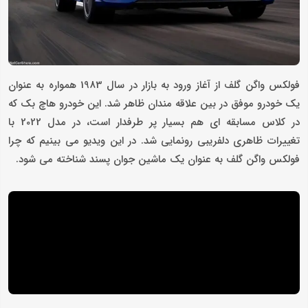
فولکس واگن گلف از آغاز ورود به بازار در سال 1983 همواره به عنوان
یک خودرو موفق در بین علاقه مندان ظاهر شد. این خودرو هاچ بک که
در کلاس مسابقه ای هم بسیار پر طرفدار است، در مدل 2022 با
تغییرات ظاهری دلفریبی رونمایی شد. در این ویدیو می بینیم که چرا
فولکس واگن گلف به عنوان یک ماشین جوان پسند شناخته می شود.