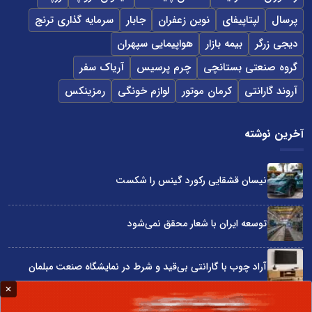
پرسال
لپتاپیفای
نوین زعفران
جابار
سرمایه گذاری ترنج
دیجی زرگر
بیمه بازار
هواپیمایی سپهران
گروه صنعتی بستانچی
چرم پرسیس
آریاک سفر
آروند گارانتی
کرمان موتور
لوازم خونگی
رمزینکس
آخرین نوشته
نیسان قشقایی رکورد گینس را شکست
توسعه ایران با شعار محقق نمی‌شود
آراد چوب با گارانتی بی‌قید و شرط در نمایشگاه صنعت مبلمان
۷۰ سال تلاش برای خواب راحت ایرانی‌ها