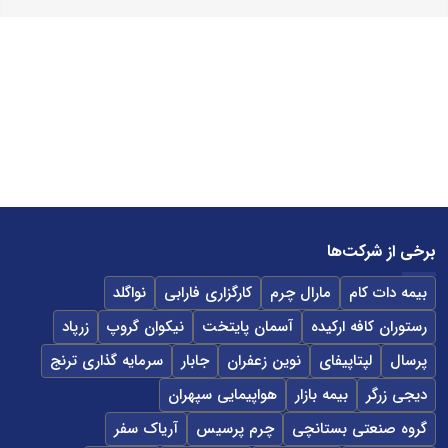
برخی از شرکت‌ها
بیمه دات کام
مارال چرم
کارگزاری فارابی
نواگلد
رستوران کافه ارکیده
آسمان پایتخت
نیکوان گروپ
زرپاد
پرسال
لپتاپیفای
نوین زعفران
جابار
سرمایه گذاری ترنج
دیجی زرگر
بیمه بازار
هواپیمایی سپهران
گروه صنعتی بستانچی
چرم پرسیس
آریاک سفر