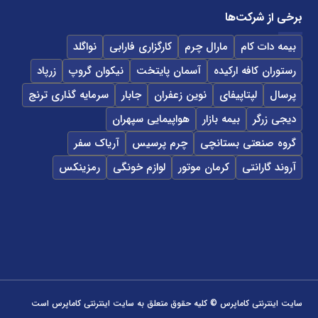
برخی از شرکت‌ها
بیمه دات کام
مارال چرم
کارگزاری فارابی
نواگلد
رستوران کافه ارکیده
آسمان پایتخت
نیکوان گروپ
زرپاد
پرسال
لپتاپیفای
نوین زعفران
جابار
سرمایه گذاری ترنج
دیجی زرگر
بیمه بازار
هواپیمایی سپهران
گروه صنعتی بستانچی
چرم پرسیس
آریاک سفر
آروند گارانتی
کرمان موتور
لوازم خونگی
رمزینکس
سایت اینترنتی کاماپرس © کلیه حقوق متعلق به سایت اینترنتی کاماپرس است