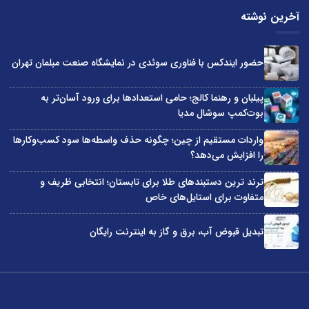
آخرین نوشته
حضور ایندکس با فناوری سوئدی در نمایشگاه صنعت مبلمان تهران
پیلبان و رهنما کالج؛ حامی استعدادها برای ورود آسان‌تر به
بوت‌کمپ سوشال مدیا
واردات مستقیم از چین؛ چگونه حذف واسطه‌ها سود کسب‌وکارها
را افزایش می‌دهد؟
ترند ترین دستبندهای طلا برای تابستان؛ انتخابی ظریف و
متفاوت برای استایل‌های خاص
تبدیل قبوض آب، برق و گاز به اینترنت رایگان