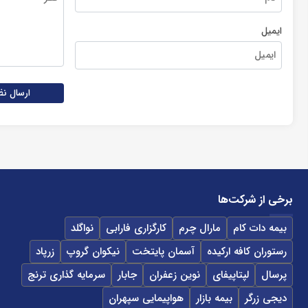
ایمیل
ارسال نظ
برخی از شرکت‌ها
بیمه دات کام
مارال چرم
کارگزاری فارابی
نواگلد
رستوران کافه ارکیده
آسمان پایتخت
نیکوان گروپ
زرپاد
پرسال
لپتاپیفای
نوین زعفران
جابار
سرمایه گذاری ترنج
دیجی زرگر
بیمه بازار
هواپیمایی سپهران