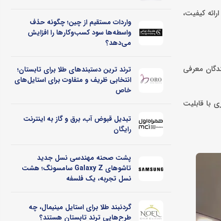
 خود در ارائه کیفیت،
واردات مستقیم از چین؛ چگونه حذف
واسطه‌ها سود کسب‌وکارها را افزایش
می‌دهد؟
ندگان معرفی
ترند ترین دستبندهای طلا برای تابستان؛
انتخابی ظریف و متفاوت برای استایل‌های
خاص
امل قطعات و فیلترها، خدمات پس از فروش بی‌دغدغه و نوآوری محصولاتی مانند یخچال خودرویی ۴۰ لیتری با قابلیت
تبدیل قبوض آب، برق و گاز به اینترنت
رایگان
پشت صحنه مهندسی نسل جدید
تاشوهای Galaxy Z سامسونگ؛ هشت
نسل تجربه، یک فلسفه
گردنبند طلا برای استایل مینیمال، چه
طرح‌هایی ترند تابستان هستند؟