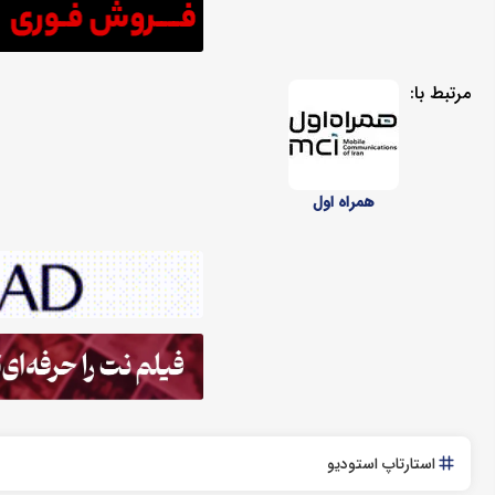
مرتبط با:
همراه اول
استارتاپ استودیو