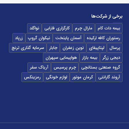
برخی از شرکت‌ها
بیمه دات کام
مارال چرم
کارگزاری فارابی
نواگلد
رستوران کافه ارکیده
آسمان پایتخت
نیکوان گروپ
زرپاد
پرسال
لپتاپیفای
نوین زعفران
جابار
سرمایه گذاری ترنج
دیجی زرگر
بیمه بازار
هواپیمایی سپهران
گروه صنعتی بستانچی
چرم پرسیس
آریاک سفر
آروند گارانتی
کرمان موتور
لوازم خونگی
رمزینکس