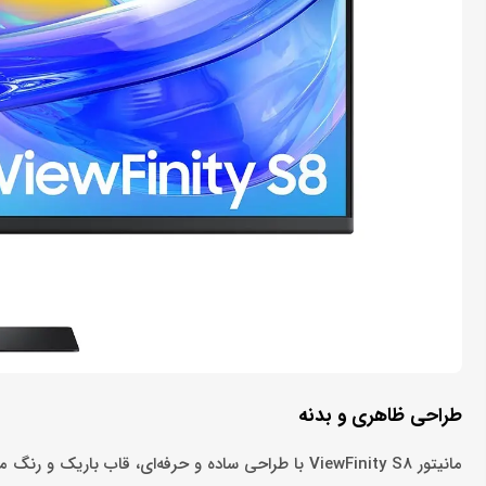
طراحی ظاهری و بدنه
مانیتور ViewFinity S8 با طراحی ساده و حرفه‌ای، قاب باریک و رنگ مشکی مات، به راحتی با هر دکوراسیونی هماهنگ می‌شود.