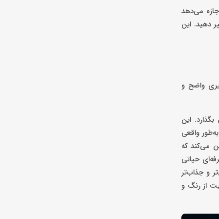
جازه می‌دهد
ه سمت پایین تا 20 درجه به سمت بالا تغییر دهید. این
‌برد و قادر به ارائه تصاویری واضح و
از 1.07 میلیارد رنگ را به نمایش بگذارد. این
قاط تصویر به‌طور واقعی
 با تصاویر و ویدئوهای با کنتراست بالا اهمیت دارد. پوشش کامل فضای رنگی sRGB تضمین می‌کند که
فه‌ای حیاتی
ر زنده‌تر، طبیعی‌تر و جذاب‌تر
ViewFinity S تجربه‌ای نزدیک به واقعیت از رنگ و