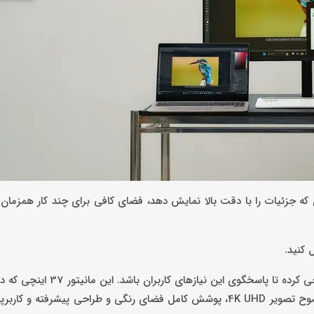
ری که جزئیات را با دقت بالا نمایش دهد، فضای کافی برای چند کار همزمان 
ل کنید.
سامسونگ با معرفی ViewFinity S8 (مدل S80UD)، مانیتوری را طراحی کرده ت
نسخه‌های موفق 32 و 43 اینچی سری ViewFinity طراحی شده، از وضوح تصویر 4K UHD، پوشش کامل فضای رنگی و طراحی پیش