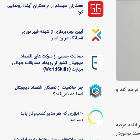
همکاران سیستم از «راهکاران آیند» رونمایی
کرد
آیین بهره‌برداری از شبکه فیبر نوری
آسیاتک در روانسر
حمایت جمعی از شرکت‌های اقتصاد
دیجیتال کشور از رویداد مسابقات جهانی
مهارت (WorldSkills)
چرا حاکمیت از نخبگان اقتصاد دیجیتال
فراهم کند و
استفاده نمی‌کند؟
۱۰ ابزاری که هر مدیر کسب‌وکار باید
بشناسد
ا پاسخگوی این نیازهای کاربران باشد. این مانیتور 37 اینچی که در ادامه عرضه
رفته و کاربرپسند برخوردار
چرا ربات‌های پستی هنوز به خیابان‌های