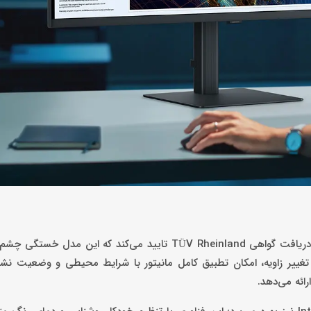
مانیتور ViewFinity S8 برای استفاده طولانی‌مدت طراحی شده است، دریافت گواهی TÜV Rheinland تایید می‌کند ک
H) همراه با قابلیت چرخش و تغییر زاویه، امکان تطبیق کامل مانیتور با شرایط محیطی و وضعیت 
ائه می‌دهد.