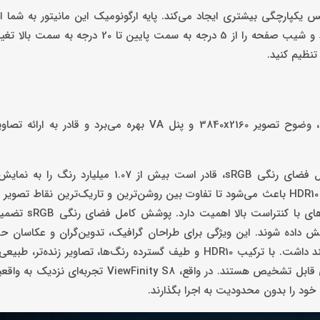
 یکپارچگی بیشتری ایجاد می‌کند. پایه ارگونومیک این مانیتور به شما ا
ارتفاع را تا حدود 12 سانتی‌متر تنظیم کنید، آن را تا 30 درجه بچرخانید و شیب صفحه را از 5 درجه ب
 تنظیم کنید.
مانیتور ViewFinity S8 از صفحه‌نمایشی تخت با نسبت تصویر 16:9، وضوح تصویر 3840x2160 و پنل VA بهره می
مانیتور ViewFinity S8 با پشتیبانی از فناوری HDR10 و پوشش کامل فضای رنگی sRGB، قادر است بیش 
ویژگی‌ها چند مزیت کلیدی برای کاربران حرفه‌ای به همراه دارد: فناوری HDR10 باعث می‌شود تا تفاوت بین روشن‌ترین و تاریک‌ترین ن
و طبیعی نمایش داده شود. این امر به ویژه در کار
یش داده شوند. این ویژگی برای طراحان گرافیک، تدوین‌گران و عکاسان حر
است، زیرا رنگ‌ها در خروجی نهایی مطابقت دقیق با طرح اولیه خواهند داشت. با ترکیب HDR10 و طیف گسترده رنگ‌ها، تصاوی
دیده می‌شوند و حتی جزئیات کوچک در سایه‌ها و روشنایی‌ها به راحتی قابل تشخیص هستند. در واقع، 8
 خود را بدون محدودیت به اجرا بگذارند.