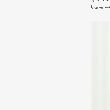
دمای رنگ متناسب با نور
چنین حالت محافظ چشم (Eye Saver Mode) و فناوری بدون پرش تصویر (Flicker Free) سلامت بینایی را