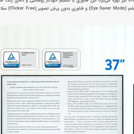
علاوه بر طراحی ارگونومیک، این مانیتور از فناوری Intelligent Eye Care نیز بهره می‌برد؛ این فناوری با تنظیم خودکار روشنایی و 
محیط، فشار وارد بر چشم را کاهش می‌دهد. هم