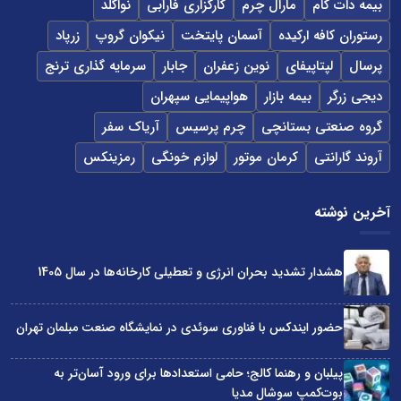
بیمه دات کام
مارال چرم
کارگزاری فارابی
نواگلد
رستوران کافه ارکیده
آسمان پایتخت
نیکوان گروپ
زرپاد
پرسال
لپتاپیفای
نوین زعفران
جابار
سرمایه گذاری ترنج
دیجی زرگر
بیمه بازار
هواپیمایی سپهران
گروه صنعتی بستانچی
چرم پرسیس
آریاک سفر
آروند گارانتی
کرمان موتور
لوازم خونگی
رمزینکس
آخرین نوشته
هشدار تشدید بحران انرژی و تعطیلی کارخانه‌ها در سال 1405
حضور ایندکس با فناوری سوئدی در نمایشگاه صنعت مبلمان تهران
پیلبان و رهنما کالج؛ حامی استعدادها برای ورود آسان‌تر به
بوت‌کمپ سوشال مدیا