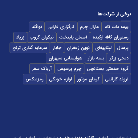
برخی از شرکت‌ها
بیمه دات کام
مارال چرم
کارگزاری فارابی
نواگلد
رستوران کافه ارکیده
آسمان پایتخت
نیکوان گروپ
زرپاد
پرسال
لپتاپیفای
نوین زعفران
جابار
سرمایه گذاری ترنج
دیجی زرگر
بیمه بازار
هواپیمایی سپهران
گروه صنعتی بستانچی
چرم پرسیس
آریاک سفر
آروند گارانتی
کرمان موتور
لوازم خونگی
رمزینکس
سایت اینترنتی کاماپرس © کلیه حقوق متعلق به سایت اینترنتی کاماپرس است