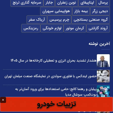
پرسال
لپتاپیفای
نوین زعفران
جابار
سرمایه گذاری ترنج
دیجی زرگر
بیمه بازار
هواپیمایی سپهران
گروه صنعتی بستانچی
چرم پرسیس
آریاک سفر
آروند گارانتی
کرمان موتور
لوازم خونگی
رمزینکس
آخرین نوشته
هشدار تشدید بحران انرژی و تعطیلی کارخانه‌ها در سال 1405
حضور ایندکس با فناوری سوئدی در نمایشگاه صنعت مبلمان تهران
پیلبان و رهنما کالج؛ حامی استعدادها برای ورود آسان‌تر به
بوت‌کمپ سوشال مدیا
واردات مستقیم از چین؛ چگونه حذف واسطه‌ها سود کسب‌وکارها
را افزایش می‌دهد؟