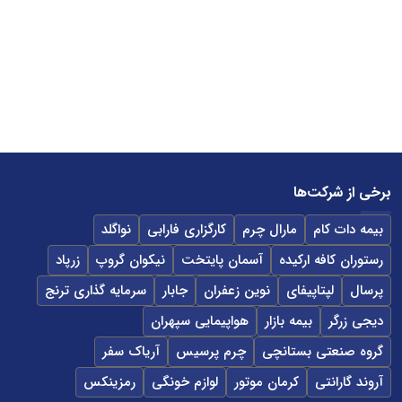
برخی از شرکت‌ها
بیمه دات کام
مارال چرم
کارگزاری فارابی
نواگلد
رستوران کافه ارکیده
آسمان پایتخت
نیکوان گروپ
زرپاد
پرسال
لپتاپیفای
نوین زعفران
جابار
سرمایه گذاری ترنج
دیجی زرگر
بیمه بازار
هواپیمایی سپهران
گروه صنعتی بستانچی
چرم پرسیس
آریاک سفر
آروند گارانتی
کرمان موتور
لوازم خونگی
رمزینکس