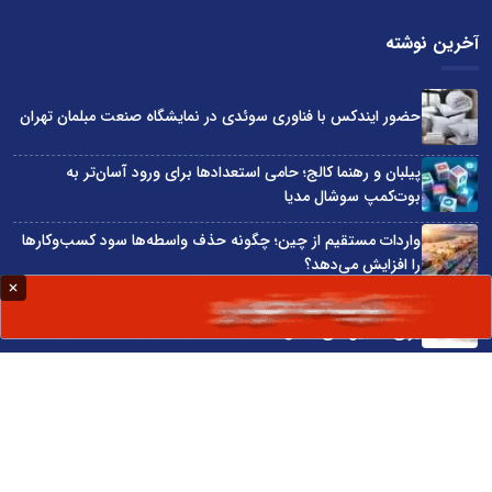
آخرین نوشته
حضور ایندکس با فناوری سوئدی در نمایشگاه صنعت مبلمان تهران
پیلبان و رهنما کالج؛ حامی استعدادها برای ورود آسان‌تر به
بوت‌کمپ سوشال مدیا
واردات مستقیم از چین؛ چگونه حذف واسطه‌ها سود کسب‌وکارها
را افزایش می‌دهد؟
ترند ترین دستبندهای طلا برای تابستان؛ انتخابی ظریف و متفاوت
برای استایل‌های خاص
تبدیل قبوض آب، برق و گاز به اینترنت رایگان
سایت اینترنتی کاماپرس © کلیه حقوق متعلق به سایت اینترنتی کاماپرس است