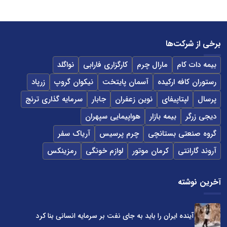
برخی از شرکت‌ها
بیمه دات کام
مارال چرم
کارگزاری فارابی
نواگلد
رستوران کافه ارکیده
آسمان پایتخت
نیکوان گروپ
زرپاد
پرسال
لپتاپیفای
نوین زعفران
جابار
سرمایه گذاری ترنج
دیجی زرگر
بیمه بازار
هواپیمایی سپهران
گروه صنعتی بستانچی
چرم پرسیس
آریاک سفر
آروند گارانتی
کرمان موتور
لوازم خونگی
رمزینکس
آخرین نوشته
آینده ایران را باید به جای نفت بر سرمایه انسانی بنا کرد