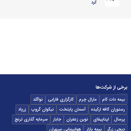
کرد
برخی از شرکت‌ها
بیمه دات کام
مارال چرم
کارگزاری فارابی
نواگلد
رستوران کافه ارکیده
آسمان پایتخت
نیکوان گروپ
زرپاد
پرسال
لپتاپیفای
نوین زعفران
جابار
سرمایه گذاری ترنج
دیجی زرگر
بیمه بازار
هواپیمایی سپهران