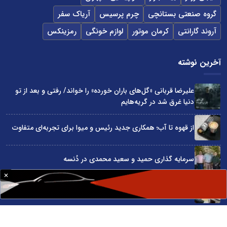
گروه صنعتی بستانچی
چرم پرسیس
آریاک سفر
آروند گارانتی
کرمان موتور
لوازم خونگی
رمزینکس
آخرین نوشته
علیرضا قربانی «گل‌های باران خورده» را خواند/ رفتی و بعد از تو
دنیا غرق شد در گریه‌هایم
از قهوه تا آب؛ همکاری جدید رئیس و میوا برای تجربه‌ای متفاوت
سرمایه گذاری حمید و سعید محمدی در دُنسه
چگونه قیمت واقعی ماشین را قبل از خرید بفهمیم؟
«قسطی هتل رزرو کن!»؛ روایت کمپین اسنپ تریپ در روزهای
سخت