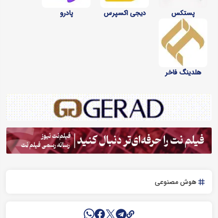
پستکس
دیجی اکسپرس
پادرو
هلدینگ فاخر
هوش مصنوعی