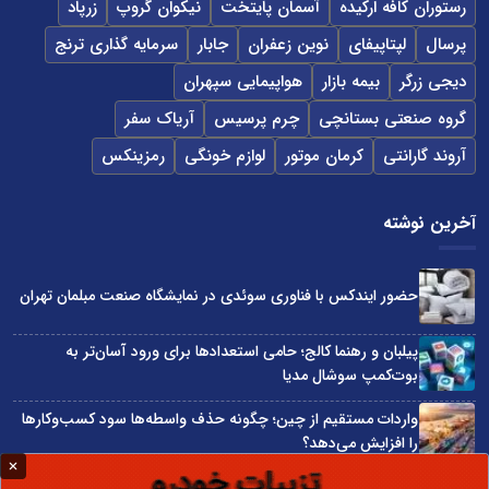
رستوران کافه ارکیده
آسمان پایتخت
نیکوان گروپ
زرپاد
پرسال
لپتاپیفای
نوین زعفران
جابار
سرمایه گذاری ترنج
دیجی زرگر
بیمه بازار
هواپیمایی سپهران
گروه صنعتی بستانچی
چرم پرسیس
آریاک سفر
آروند گارانتی
کرمان موتور
لوازم خونگی
رمزینکس
آخرین نوشته
حضور ایندکس با فناوری سوئدی در نمایشگاه صنعت مبلمان تهران
پیلبان و رهنما کالج؛ حامی استعدادها برای ورود آسان‌تر به
بوت‌کمپ سوشال مدیا
واردات مستقیم از چین؛ چگونه حذف واسطه‌ها سود کسب‌وکارها
را افزایش می‌دهد؟
ترند ترین دستبندهای طلا برای تابستان؛ انتخابی ظریف و متفاوت