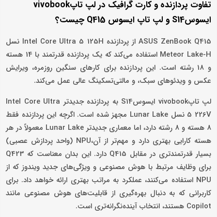
تفاوت پردازنده و کارت گرافیک در لپ تاپvivobook
ایسوسS14 و لپ تاپ ایسوس Q415 چیست؟
ASUS ZenBook Q415 از پردازنده Intel Core Ultra 5 125H نسل
Meteor Lake-H استفاده می‌کند که یک پردازنده قدرتمند با 14 هسته
و 18 رشته است. این پردازنده برای کارهای سنگین روزمره، ویرایش
عکس و ویدئوهای سبک، و مالتی‌تسکینگ عالی عمل می‌کند.
لپ تاپvivobook ایسوسS14 به پردازنده جدیدتر Intel Core Ultra
5 226V نسل Lunar Lake مجهز شده است. اگرچه این پردازنده فقط
8 هسته و 8 رشته دارد، اما معماری جدیدتر Lunar Lake معمولاً در هر
هسته کارایی بهتری دارد و مهم‌تر از آن،NPU (واحد پردازش عصبی)
بسیار قدرتمندتری در مقابل Q415 دارد. این بدان معناست که Q423
برای وظایف مرتبط با هوش مصنوعی و ویژگی‌های جدید ویندوز که از
NPU استفاده می‌کنند، عملکرد به مراتب بهتری ارائه خواهد داد. برای
کاربرانی که به دنبال بهره‌گیری از قابلیت‌های هوش مصنوعی مانند
Copilot هستند، انتخاب آینده‌نگرانه‌تری است.