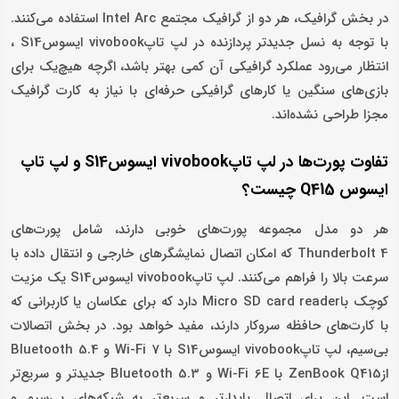
در بخش گرافیک، هر دو از گرافیک مجتمع Intel Arc استفاده می‌کنند.
با توجه به نسل جدیدتر پردازنده در لپ تاپvivobook ایسوسS14 ،
انتظار می‌رود عملکرد گرافیکی آن کمی بهتر باشد، اگرچه هیچ‌یک برای
بازی‌های سنگین یا کارهای گرافیکی حرفه‌ای با نیاز به کارت گرافیک
مجزا طراحی نشده‌اند.
تفاوت پورت‌ها در لپ تاپvivobook ایسوسS14 و لپ تاپ
ایسوس Q415 چیست؟
هر دو مدل مجموعه پورت‌های خوبی دارند، شامل پورت‌های
Thunderbolt 4 که امکان اتصال نمایشگرهای خارجی و انتقال داده با
سرعت بالا را فراهم می‌کنند. لپ تاپvivobook ایسوسS14 یک مزیت
کوچک باMicro SD card reader دارد که برای عکاسان یا کاربرانی که
با کارت‌های حافظه سروکار دارند، مفید خواهد بود. در بخش اتصالات
بی‌سیم، لپ تاپvivobook ایسوسS14 با Wi-Fi 7 و Bluetooth 5.4
ازZenBook Q415 با Wi-Fi 6E و Bluetooth 5.3 جدیدتر و سریع‌تر
است. این برای اتصال پایدارتر و سریع‌تر به شبکه‌های بی‌سیم و