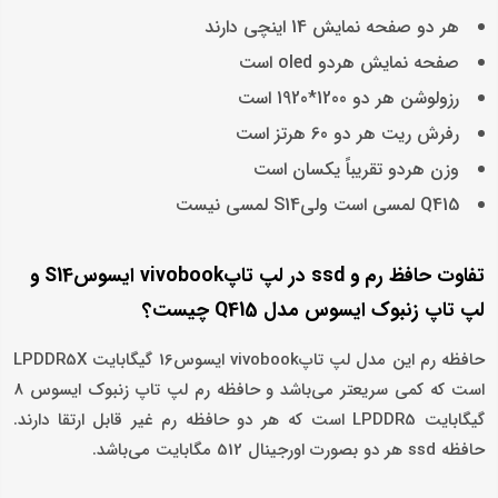
هر دو صفحه نمایش 14 اینچی دارند
صفحه نمایش هردو oled است
رزولوشن هر دو 1200*1920 است
رفرش ریت هر دو 60 هرتز است
وزن هردو تقریباً یکسان است
Q415 لمسی است ولیS14 لمسی نیست
تفاوت حافظ رم و ssd در لپ تاپvivobook ایسوسS14 و
لپ تاپ زنبوک ایسوس مدل Q415 چیست؟
حافظه رم این مدل لپ تاپvivobook ایسوس16 گیگابایت LPDDR5X
است که کمی سریعتر می‌باشد و حافظه رم لپ تاپ زنبوک ایسوس 8
گیگابایت LPDDR5 است که هر دو حافظه رم غیر قابل ارتقا دارند.
حافظه ssd هر دو بصورت اورجینال 512 مگابایت می‌باشد.