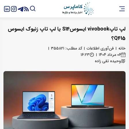
لپ تاپvivobook ایسوسS14 یا لپ تاپ زنبوک ایسوس
Q415؟
خانه
فن‌آوری اطلاعات
کد مطلب: ۳۵۵۸۲۱
۰۶ مرداد ۱۴۰۴
۱۶:۲۳
وحیده تقی زاده