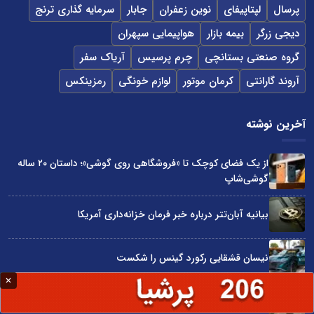
پرسال
لپتاپیفای
نوین زعفران
جابار
سرمایه گذاری ترنج
دیجی زرگر
بیمه بازار
هواپیمایی سپهران
گروه صنعتی بستانچی
چرم پرسیس
آریاک سفر
آروند گارانتی
کرمان موتور
لوازم خونگی
رمزینکس
آخرین نوشته
از یک فضای کوچک تا «فروشگاهی روی گوشی»؛ داستان ۲۰ ساله
گوشی‌شاپ
بیانیه آبان‌تتر درباره خبر فرمان خزانه‌داری آمریکا
نیسان قشقایی رکورد گینس را شکست
توسعه ایران با شعار محقق نمی‌شود