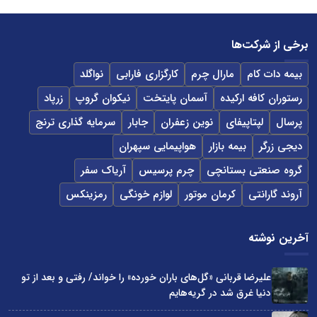
برخی از شرکت‌ها
بیمه دات کام
مارال چرم
کارگزاری فارابی
نواگلد
رستوران کافه ارکیده
آسمان پایتخت
نیکوان گروپ
زرپاد
پرسال
لپتاپیفای
نوین زعفران
جابار
سرمایه گذاری ترنج
دیجی زرگر
بیمه بازار
هواپیمایی سپهران
گروه صنعتی بستانچی
چرم پرسیس
آریاک سفر
آروند گارانتی
کرمان موتور
لوازم خونگی
رمزینکس
آخرین نوشته
علیرضا قربانی «گل‌های باران خورده» را خواند/ رفتی و بعد از تو
دنیا غرق شد در گریه‌هایم