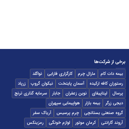
برخی از شرکت‌ها
بیمه دات کام
مارال چرم
کارگزاری فارابی
نواگلد
رستوران کافه ارکیده
آسمان پایتخت
نیکوان گروپ
زرپاد
پرسال
لپتاپیفای
نوین زعفران
جابار
سرمایه گذاری ترنج
دیجی زرگر
بیمه بازار
هواپیمایی سپهران
گروه صنعتی بستانچی
چرم پرسیس
آریاک سفر
آروند گارانتی
کرمان موتور
لوازم خونگی
رمزینکس