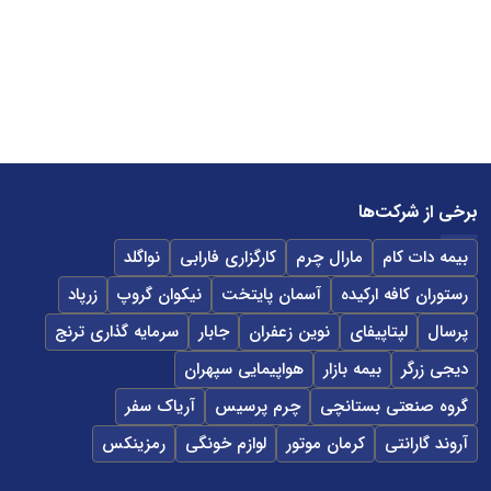
برخی از شرکت‌ها
بیمه دات کام
مارال چرم
کارگزاری فارابی
نواگلد
رستوران کافه ارکیده
آسمان پایتخت
نیکوان گروپ
زرپاد
پرسال
لپتاپیفای
نوین زعفران
جابار
سرمایه گذاری ترنج
دیجی زرگر
بیمه بازار
هواپیمایی سپهران
گروه صنعتی بستانچی
چرم پرسیس
آریاک سفر
آروند گارانتی
کرمان موتور
لوازم خونگی
رمزینکس