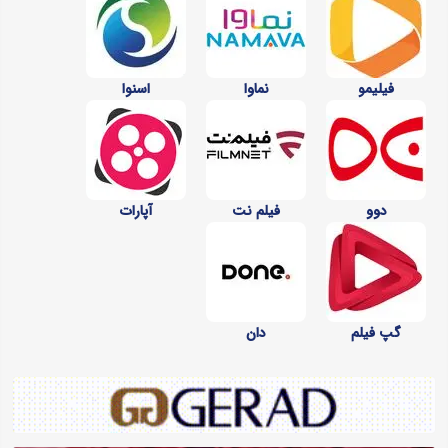
فیلیمو
نماوا
اسنوا
دوو
فیلم نت
آپارات
گپ فیلم
دان