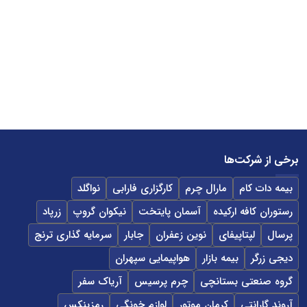
برخی از شرکت‌ها
بیمه دات کام
مارال چرم
کارگزاری فارابی
نواگلد
رستوران کافه ارکیده
آسمان پایتخت
نیکوان گروپ
زرپاد
پرسال
لپتاپیفای
نوین زعفران
جابار
سرمایه گذاری ترنج
دیجی زرگر
بیمه بازار
هواپیمایی سپهران
گروه صنعتی بستانچی
چرم پرسیس
آریاک سفر
آروند گارانتی
کرمان موتور
لوازم خونگی
رمزینکس