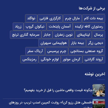
برخی از شرکت‌ها
بیمه دات کام
مارال چرم
کارگزاری فارابی
نواگلد
رستوران کافه ارکیده
آسمان پایتخت
نیکوان گروپ
زرپاد
پرسال
لپتاپیفای
نوین زعفران
جابار
سرمایه گذاری ترنج
دیجی زرگر
بیمه بازار
هواپیمایی سپهران
گروه صنعتی بستانچی
چرم پرسیس
آریاک سفر
آروند گارانتی
کرمان موتور
لوازم خونگی
رمزینکس
آخرین نوشته
چگونه قیمت واقعی ماشین را قبل از خرید بفهمیم؟
«قسطی هتل رزرو کن!»؛ روایت کمپین اسنپ تریپ در روزهای
سخت