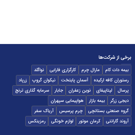
برخی از شرکت‌ها
بیمه دات کام
مارال چرم
کارگزاری فارابی
نواگلد
رستوران کافه ارکیده
آسمان پایتخت
نیکوان گروپ
زرپاد
پرسال
لپتاپیفای
نوین زعفران
جابار
سرمایه گذاری ترنج
دیجی زرگر
بیمه بازار
هواپیمایی سپهران
گروه صنعتی بستانچی
چرم پرسیس
آریاک سفر
آروند گارانتی
کرمان موتور
لوازم خونگی
رمزینکس