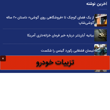
آخرین نوشته
از یک فضای کوچک تا «فروشگاهی روی گوشی»؛ داستان ۲۰ ساله
گوشی‌شاپ
بیانیه آبان‌تتر درباره خبر فرمان خزانه‌داری آمریکا
نیسان قشقایی رکورد گینس را شکست
توسعه ایران با شعار محقق نمی‌شود
آراد چوب با گارانتی بی‌قید و شرط در نمایشگاه صنعت مبلمان
سایت اینترنتی کاماپرس © کلیه حقوق متعلق به سایت اینترنتی کاماپرس است