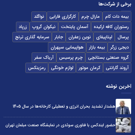
برخی از شرکت‌ها
بیمه دات کام
مارال چرم
کارگزاری فارابی
نواگلد
رستوران کافه ارکیده
آسمان پایتخت
نیکوان گروپ
زرپاد
پرسال
لپتاپیفای
نوین زعفران
جابار
سرمایه گذاری ترنج
دیجی زرگر
بیمه بازار
هواپیمایی سپهران
گروه صنعتی بستانچی
چرم پرسیس
آریاک سفر
آروند گارانتی
کرمان موتور
لوازم خونگی
رمزینکس
آخرین نوشته
هشدار تشدید بحران انرژی و تعطیلی کارخانه‌ها در سال 1405
حضور ایندکس با فناوری سوئدی در نمایشگاه صنعت مبلمان تهران