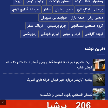
رستوران کافه ارکیده
آسمان پایتخت
نیکوان گروپ
زرپاد
پرسال
لپتاپیفای
نوین زعفران
جابار
سرمایه گذاری ترنج
دیجی زرگر
بیمه بازار
هواپیمایی سپهران
گروه صنعتی بستانچی
چرم پرسیس
آریاک سفر
آروند گارانتی
کرمان موتور
لوازم خونگی
رمزینکس
آخرین نوشته
از یک فضای کوچک تا «فروشگاهی روی گوشی»؛ داستان ۲۰ ساله
گوشی‌شاپ
بیانیه آبان‌تتر درباره خبر فرمان خزانه‌داری آمریکا
نیسان قشقایی رکورد گینس را شکست