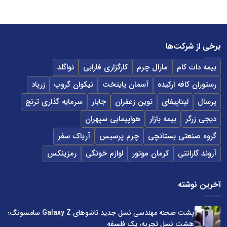
برخی از شرکت‌ها
بیمه دات کام
مارال چرم
کارگزاری فارابی
نواگلد
رستوران کافه ارکیده
آسمان پایتخت
نیکوان گروپ
زرپاد
پرسال
لپتاپیفای
نوین زعفران
جابار
سرمایه گذاری ترنج
دیجی زرگر
بیمه بازار
هواپیمایی سپهران
گروه صنعتی بستانچی
چرم پرسیس
آریاک سفر
آروند گارانتی
کرمان موتور
لوازم خونگی
رمزینکس
آخرین نوشته
پشت صحنه مهندسی نسل جدید تاشوهای Galaxy Z سامسونگ؛
هشت نسل تجربه، یک فلسفه