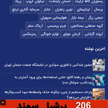
رستوران کافه ارکیده
آسمان پایتخت
نیکوان گروپ
زرپاد
پرسال
لپتاپیفای
نوین زعفران
جابار
سرمایه گذاری ترنج
دیجی زرگر
بیمه بازار
هواپیمایی سپهران
گروه صنعتی بستانچی
چرم پرسیس
آریاک سفر
آروند گارانتی
کرمان موتور
لوازم خونگی
رمزینکس
آخرین نوشته
حضور ایندکس با فناوری سوئدی در نمایشگاه صنعت مبلمان تهران
پیلبان و رهنما کالج؛ حامی استعدادها برای ورود آسان‌تر به
بوت‌کمپ سوشال مدیا
واردات مستقیم از چین؛ چگونه حذف واسطه‌ها سود کسب‌وکارها
را افزایش می‌دهد؟
ترند ترین دستبندهای طلا برای تابستان؛ انتخابی ظریف و متفاوت