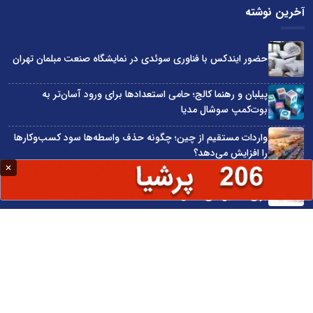
آخرین نوشته
حضور ایندکس با فناوری سوئدی در نمایشگاه صنعت مبلمان تهران
پیلبان و رهنما کالج؛ حامی استعدادها برای ورود آسان‌تر به
بوت‌کمپ سوشال مدیا
واردات مستقیم از چین؛ چگونه حذف واسطه‌ها سود کسب‌وکارها
را افزایش می‌دهد؟
ترند ترین دستبندهای طلا برای تابستان؛ انتخابی ظریف و متفاوت
برای استایل‌های خاص
تبدیل قبوض آب، برق و گاز به اینترنت رایگان
سایت اینترنتی کاماپرس © کلیه حقوق متعلق به سایت اینترنتی کاماپرس است