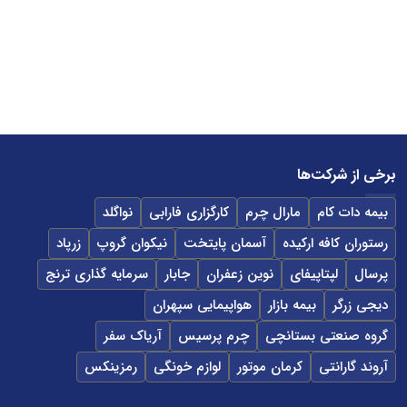
برخی از شرکت‌ها
بیمه دات کام
مارال چرم
کارگزاری فارابی
نواگلد
رستوران کافه ارکیده
آسمان پایتخت
نیکوان گروپ
زرپاد
پرسال
لپتاپیفای
نوین زعفران
جابار
سرمایه گذاری ترنج
دیجی زرگر
بیمه بازار
هواپیمایی سپهران
گروه صنعتی بستانچی
چرم پرسیس
آریاک سفر
آروند گارانتی
کرمان موتور
لوازم خونگی
رمزینکس