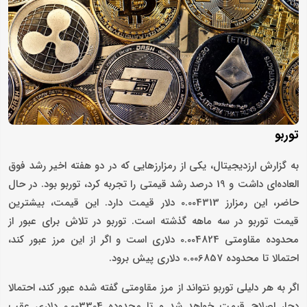
توربو
به گزارش ارزدیجیتال، یکی از رمزارزهایی که در دو هفته اخیر رشد فوق
العاده‌ای داشت و 19 درصد رشد قیمتی را تجربه کرد، توربو بود. در حال
حاضر، این رمزارز 0.004313 دلار قیمت دارد. این قیمت، بیشترین
قیمت توربو در سه ماهه گذشته است. توربو در تلاش برای عبور از
محدوده مقاومتی 0.004824 دلاری است و اگر از این مرز عبور کند،
احتمالا تا محدوده 0.006857 دلاری پیش برود.
اگر به هر دلیلی توربو نتواند از مرز مقاومتی گفته شده عبور کند، احتمالا
دچار اصلاح قیمت خواهد شد و تا محدوده 0.003304 دلاری عقب