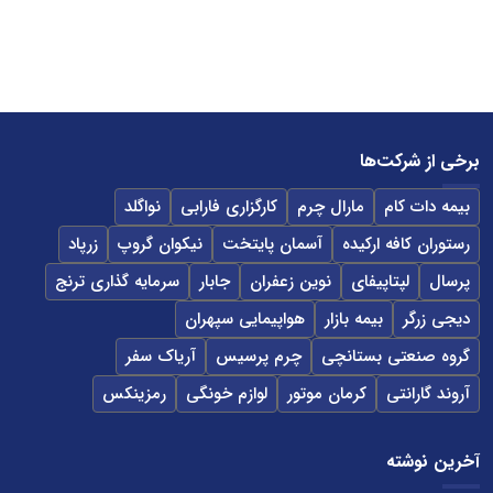
برخی از شرکت‌ها
بیمه دات کام
مارال چرم
کارگزاری فارابی
نواگلد
رستوران کافه ارکیده
آسمان پایتخت
نیکوان گروپ
زرپاد
پرسال
لپتاپیفای
نوین زعفران
جابار
سرمایه گذاری ترنج
دیجی زرگر
بیمه بازار
هواپیمایی سپهران
گروه صنعتی بستانچی
چرم پرسیس
آریاک سفر
آروند گارانتی
کرمان موتور
لوازم خونگی
رمزینکس
آخرین نوشته