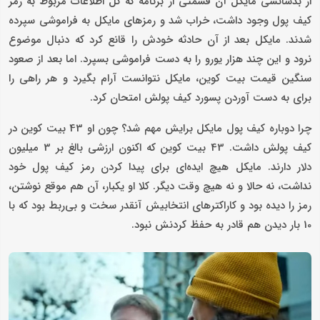
از بدشانسی مایکل آن قسمتی از برنامه که کل اطلاعات مربوط به رمز
کیف پول وجود داشت، خراب شد و رمزهای مایکل به فراموشی سپرده
شدند. مایکل بعد از آن حادثه خودش را قانع کرد که دنبال موضوع
نرود و این چند هزار یورو را به دست فراموشی بسپرد. اما بعد از صعود
سنگین قیمت بیت کوین، مایکل نتوانست آرام بگیرد و هر راهی را
برای به دست آوردن پسورد کیف پولش امتحان کرد.
چرا دوباره کیف پول مایکل برایش مهم شد؟ چون او 43 بیت کوین در
کیف پولش داشت. 43 بیت کوین که اکنون ارزشی بالغ بر 3 میلیون
دلار دارند. مایکل هیچ ایده‌ای برای پیدا کردن رمز کیف پول خود
نداشت، نه حالا و نه هیچ وقت دیگر. کلا او یکبار، آن هم موقع نوشتن،
رمز را دیده بود و کاراکترهای انتخابیش آنقدر سخت و بی‌ربط بود که با
10 بار دیدن هم قادر به حفظ کردنش نبود.