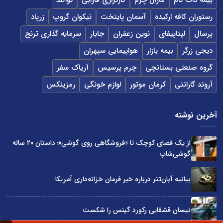
بیمه دات کام
مارال چرم
کارگزاری فارابی
نواگلد
رستوران کافه ارکیده
آسمان پایتخت
نیکوان گروپ
زرپاد
پرسال
لپتاپیفای
نوین زعفران
جابار
سرمایه گذاری ترنج
دیجی زرگر
بیمه بازار
هواپیمایی سپهران
گروه صنعتی بستانچی
چرم پرسیس
آریاک سفر
آروند گارانتی
کرمان موتور
لوازم خونگی
رمزینکس
آخرین نوشته
از یک فضای کوچک تا «فروشگاهی روی گوشی»؛ داستان ۲۰ ساله
گوشی‌شاپ
بیانیه آبان‌تتر درباره خبر فرمان خزانه‌داری آمریکا
نیسان قشقایی رکورد گینس را شکست