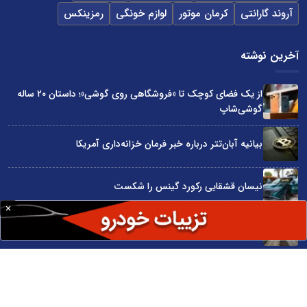
آروند گارانتی
کرمان موتور
لوازم خونگی
رمزینکس
آخرین نوشته
از یک فضای کوچک تا «فروشگاهی روی گوشی»؛ داستان ۲۰ ساله
گوشی‌شاپ
بیانیه آبان‌تتر درباره خبر فرمان خزانه‌داری آمریکا
نیسان قشقایی رکورد گینس را شکست
توسعه ایران با شعار محقق نمی‌شود
آراد چوب با گارانتی بی‌قید و شرط در نمایشگاه صنعت مبلمان