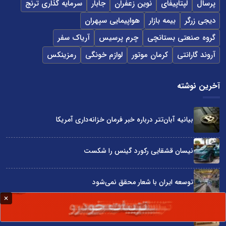
پرسال
لپتاپیفای
نوین زعفران
جابار
سرمایه گذاری ترنج
دیجی زرگر
بیمه بازار
هواپیمایی سپهران
گروه صنعتی بستانچی
چرم پرسیس
آریاک سفر
آروند گارانتی
کرمان موتور
لوازم خونگی
رمزینکس
آخرین نوشته
بیانیه آبان‌تتر درباره خبر فرمان خزانه‌داری آمریکا
نیسان قشقایی رکورد گینس را شکست
توسعه ایران با شعار محقق نمی‌شود
آراد چوب با گارانتی بی‌قید و شرط در نمایشگاه صنعت مبلمان