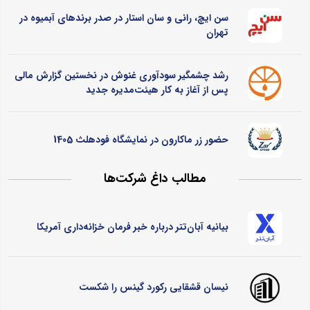
سن ایچ، رانی و سان استار در صدر برندهای آبمیوه در
تهران
رشد چشمگیر سودآوری غنوش در نخستین گزارش مالی
پس از آغاز به کار هیئت‌مدیره جدید
حضور زر ماکارون در نمایشگاه فودهلث 1405
مطالب داغ شرکت‌ها
بیانیه آبان‌تتر درباره خبر فرمان خزانه‌داری آمریکا
نیسان قشقایی رکورد گینس را شکست