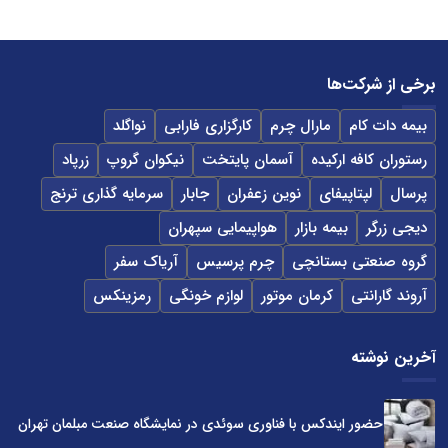
برخی از شرکت‌ها
بیمه دات کام
مارال چرم
کارگزاری فارابی
نواگلد
رستوران کافه ارکیده
آسمان پایتخت
نیکوان گروپ
زرپاد
پرسال
لپتاپیفای
نوین زعفران
جابار
سرمایه گذاری ترنج
دیجی زرگر
بیمه بازار
هواپیمایی سپهران
گروه صنعتی بستانچی
چرم پرسیس
آریاک سفر
آروند گارانتی
کرمان موتور
لوازم خونگی
رمزینکس
آخرین نوشته
حضور ایندکس با فناوری سوئدی در نمایشگاه صنعت مبلمان تهران