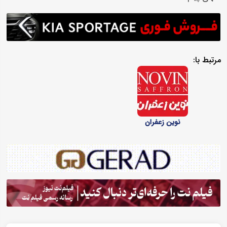
مرتبط با:
نوین زعفران