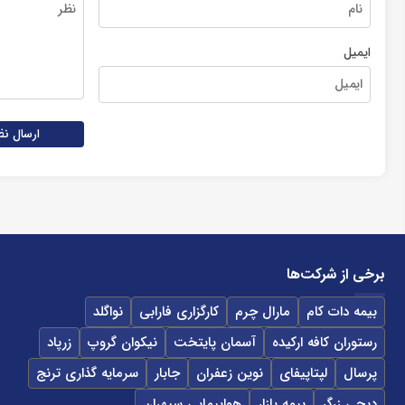
ایمیل
ارسال نظ
برخی از شرکت‌ها
بیمه دات کام
مارال چرم
کارگزاری فارابی
نواگلد
رستوران کافه ارکیده
آسمان پایتخت
نیکوان گروپ
زرپاد
پرسال
لپتاپیفای
نوین زعفران
جابار
سرمایه گذاری ترنج
دیجی زرگر
بیمه بازار
هواپیمایی سپهران