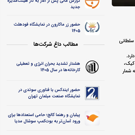
گزارش مالی پس از آغاز به کار هیئت‌مدیره
جدید
حضور زر ماکارون در نمایشگاه فودهلث
1405
 سلطانی
مطالب داغ شرکت‌ها
ارد.
 کیک،
هشدار تشدید بحران انرژی و تعطیلی
کارخانه‌ها در سال 1405
ه شمار
حضور ایندکس با فناوری سوئدی در
نمایشگاه صنعت مبلمان تهران
پیلبان و رهنما کالج؛ حامی استعدادها برای
ورود آسان‌تر به بوت‌کمپ سوشال مدیا