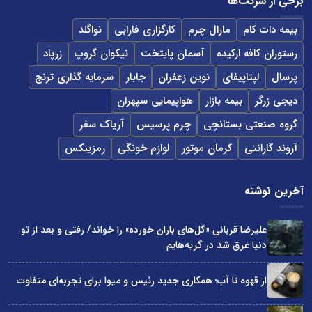
برخی از شرکت‌ها
بیمه دات کام
مارال چرم
کارگزاری فارابی
نواگلد
رستوران کافه ارکیده
آسمان پایتخت
نیکوان گروپ
زرپاد
پرسال
لپتاپیفای
نوین زعفران
جابار
سرمایه گذاری ترنج
دیجی زرگر
بیمه بازار
هواپیمایی سپهران
گروه صنعتی بستانچی
چرم پرسیس
آریاک سفر
آروند گارانتی
کرمان موتور
لوازم خونگی
رمزینکس
آخرین نوشته
علیرضا قربانی «گل‌های باران خورده» را خواند/ رفتی و بعد از تو
دنیا غرق شد در گریه‌هایم
از قهوه تا آب؛ همکاری جدید رئیس و میوا برای تجربه‌ای متفاوت