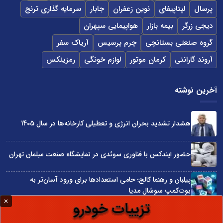
پرسال
لپتاپیفای
نوین زعفران
جابار
سرمایه گذاری ترنج
دیجی زرگر
بیمه بازار
هواپیمایی سپهران
گروه صنعتی بستانچی
چرم پرسیس
آریاک سفر
آروند گارانتی
کرمان موتور
لوازم خونگی
رمزینکس
آخرین نوشته
هشدار تشدید بحران انرژی و تعطیلی کارخانه‌ها در سال 1405
حضور ایندکس با فناوری سوئدی در نمایشگاه صنعت مبلمان تهران
پیلبان و رهنما کالج؛ حامی استعدادها برای ورود آسان‌تر به
بوت‌کمپ سوشال مدیا
واردات مستقیم از چین؛ چگونه حذف واسطه‌ها سود کسب‌وکارها
را افزایش می‌دهد؟