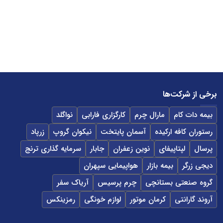
برخی از شرکت‌ها
بیمه دات کام
مارال چرم
کارگزاری فارابی
نواگلد
رستوران کافه ارکیده
آسمان پایتخت
نیکوان گروپ
زرپاد
پرسال
لپتاپیفای
نوین زعفران
جابار
سرمایه گذاری ترنج
دیجی زرگر
بیمه بازار
هواپیمایی سپهران
گروه صنعتی بستانچی
چرم پرسیس
آریاک سفر
آروند گارانتی
کرمان موتور
لوازم خونگی
رمزینکس