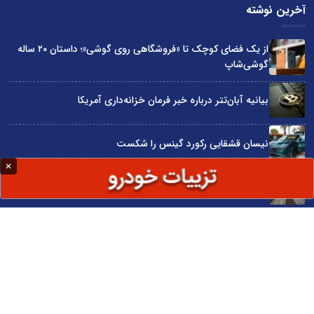
آخرین نوشته
از یک فضای کوچک تا «فروشگاهی روی گوشی»؛ داستان ۲۰ ساله
گوشی‌شاپ
بیانیه آبان‌تتر درباره خبر فرمان خزانه‌داری آمریکا
نیسان قشقایی رکورد گینس را شکست
توسعه ایران با شعار محقق نمی‌شود
آراد چوب با گارانتی بی‌قید و شرط در نمایشگاه صنعت مبلمان
سایت اینترنتی کاماپرس © کلیه حقوق متعلق به سایت اینترنتی کاماپرس است