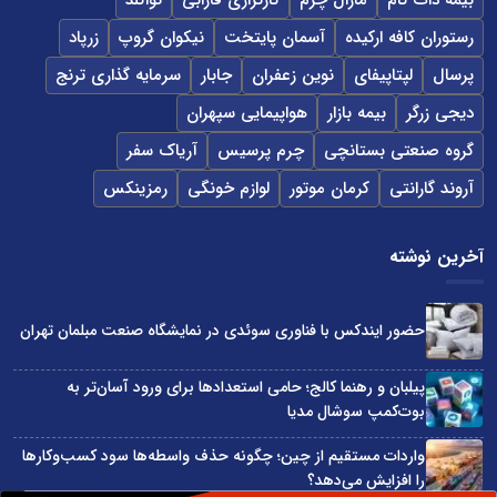
بیمه دات کام
مارال چرم
کارگزاری فارابی
نواگلد
رستوران کافه ارکیده
آسمان پایتخت
نیکوان گروپ
زرپاد
پرسال
لپتاپیفای
نوین زعفران
جابار
سرمایه گذاری ترنج
دیجی زرگر
بیمه بازار
هواپیمایی سپهران
گروه صنعتی بستانچی
چرم پرسیس
آریاک سفر
آروند گارانتی
کرمان موتور
لوازم خونگی
رمزینکس
آخرین نوشته
حضور ایندکس با فناوری سوئدی در نمایشگاه صنعت مبلمان تهران
پیلبان و رهنما کالج؛ حامی استعدادها برای ورود آسان‌تر به
بوت‌کمپ سوشال مدیا
واردات مستقیم از چین؛ چگونه حذف واسطه‌ها سود کسب‌وکارها
را افزایش می‌دهد؟