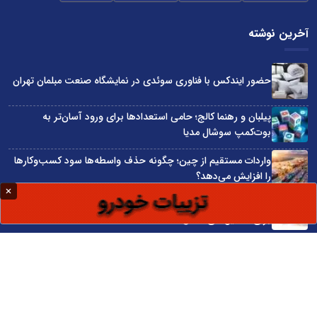
آخرین نوشته
حضور ایندکس با فناوری سوئدی در نمایشگاه صنعت مبلمان تهران
پیلبان و رهنما کالج؛ حامی استعدادها برای ورود آسان‌تر به
بوت‌کمپ سوشال مدیا
واردات مستقیم از چین؛ چگونه حذف واسطه‌ها سود کسب‌وکارها
را افزایش می‌دهد؟
ترند ترین دستبندهای طلا برای تابستان؛ انتخابی ظریف و متفاوت
برای استایل‌های خاص
تبدیل قبوض آب، برق و گاز به اینترنت رایگان