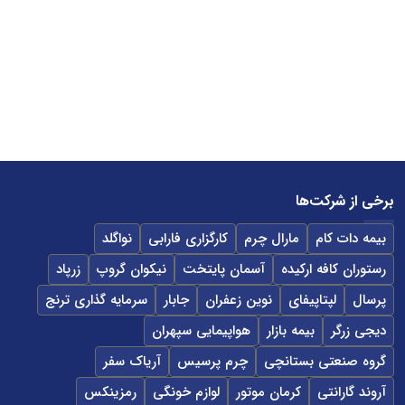
برخی از شرکت‌ها
بیمه دات کام
مارال چرم
کارگزاری فارابی
نواگلد
رستوران کافه ارکیده
آسمان پایتخت
نیکوان گروپ
زرپاد
پرسال
لپتاپیفای
نوین زعفران
جابار
سرمایه گذاری ترنج
دیجی زرگر
بیمه بازار
هواپیمایی سپهران
گروه صنعتی بستانچی
چرم پرسیس
آریاک سفر
آروند گارانتی
کرمان موتور
لوازم خونگی
رمزینکس