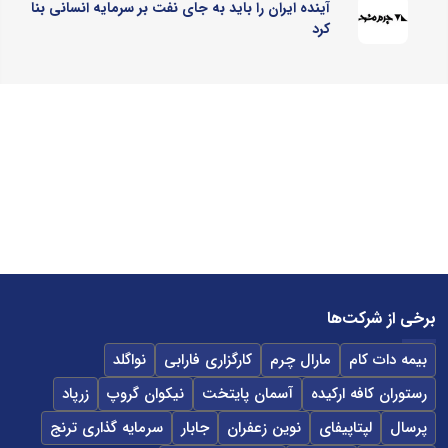
آینده ایران را باید به جای نفت بر سرمایه انسانی بنا
کرد
برخی از شرکت‌ها
بیمه دات کام
مارال چرم
کارگزاری فارابی
نواگلد
رستوران کافه ارکیده
آسمان پایتخت
نیکوان گروپ
زرپاد
پرسال
لپتاپیفای
نوین زعفران
جابار
سرمایه گذاری ترنج