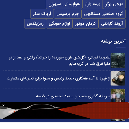
دیجی زرگر
بیمه بازار
هواپیمایی سپهران
گروه صنعتی بستانچی
چرم پرسیس
آریاک سفر
آروند گارانتی
کرمان موتور
لوازم خونگی
رمزینکس
آخرین نوشته
علیرضا قربانی «گل‌های باران خورده» را خواند/ رفتی و بعد از تو
دنیا غرق شد در گریه‌هایم
از قهوه تا آب؛ همکاری جدید رئیس و میوا برای تجربه‌ای متفاوت
سرمایه گذاری حمید و سعید محمدی در دُنسه
چگونه قیمت واقعی ماشین را قبل از خرید بفهمیم؟
«قسطی هتل رزرو کن!»؛ روایت کمپین اسنپ تریپ در روزهای