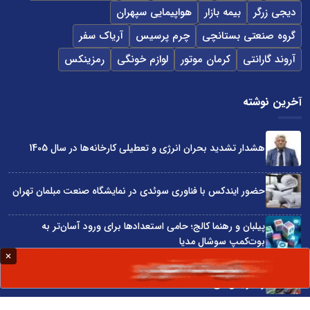
دیجی زرگر
بیمه بازار
هواپیمایی سپهران
گروه صنعتی بستانچی
چرم پرسیس
آریاک سفر
آروند گارانتی
کرمان موتور
لوازم خونگی
رمزینکس
آخرین نوشته
هشدار تشدید بحران انرژی و تعطیلی کارخانه‌ها در سال 1405
حضور ایندکس با فناوری سوئدی در نمایشگاه صنعت مبلمان تهران
پیلبان و رهنما کالج؛ حامی استعدادها برای ورود آسان‌تر به
بوت‌کمپ سوشال مدیا
واردات مستقیم از چین؛ چگونه حذف واسطه‌ها سود کسب‌وکارها
را افزایش می‌دهد؟