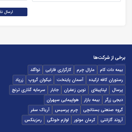
ارسال نظ
برخی از شرکت‌ها
بیمه دات کام
مارال چرم
کارگزاری فارابی
نواگلد
رستوران کافه ارکیده
آسمان پایتخت
نیکوان گروپ
زرپاد
پرسال
لپتاپیفای
نوین زعفران
جابار
سرمایه گذاری ترنج
دیجی زرگر
بیمه بازار
هواپیمایی سپهران
گروه صنعتی بستانچی
چرم پرسیس
آریاک سفر
آروند گارانتی
کرمان موتور
لوازم خونگی
رمزینکس