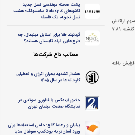
پشت صحنه مهندسی نسل جدید
تاشوهای Galaxy Z سامسونگ؛ هشت
نسل تجربه، یک فلسفه
 سهم تراکنش
کارتخوان خود را به 10.03 درصد برساند و برای نخستین‌بار به محدوده دو رقمی دست یابد. این در حالی است که سهم این شرکت در تیرماه سال گذشته 7.89
گردنبند طلا برای استایل مینیمال، چه
طرح‌هایی ترند تابستان هستند؟
مطالب داغ شرکت‌ها
در سال 1401به 10.03 درصد در سال جاری افزایش یافته
هشدار تشدید بحران انرژی و تعطیلی
کارخانه‌ها در سال 1405
حضور ایندکس با فناوری سوئدی در
نمایشگاه صنعت مبلمان تهران
پیلبان و رهنما کالج؛ حامی استعدادها برای
ورود آسان‌تر به بوت‌کمپ سوشال مدیا