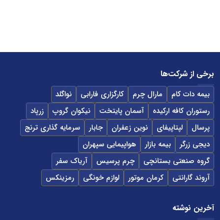
برخی از شرکت‌ها
بیمه دات کام
مارال چرم
کارگزاری فارابی
نواگلد
رستوران کافه ارکیده
آسمان پایتخت
نیکوان گروپ
زرپاد
پرسال
لپتاپیفای
نوین زعفران
جابار
سرمایه گذاری ترنج
دیجی زرگر
بیمه بازار
هواپیمایی سپهران
گروه صنعتی بستانچی
چرم پرسیس
آریاک سفر
آروند گارانتی
کرمان موتور
لوازم خونگی
رمزینکس
آخرین نوشته